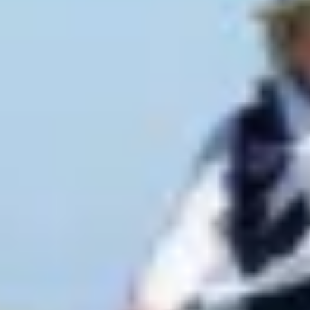
Produits
Otolift Modul-Air Smart
Otolift Two
Otolift Line