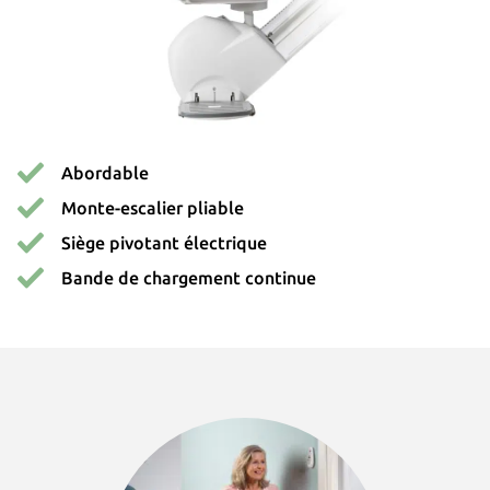
Produits
Otolift Modul-Air Smart
Otolift Two
Abordable
Monte-escalier pliable
Otolift Line
Siège pivotant électrique
Bande de chargement continue