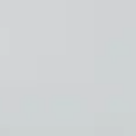
Produits
Otolift Modul-Air Smart
Otolift Two
Otolift Line