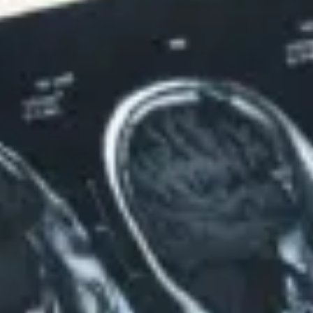
Produits
Otolift Modul-Air Smart
Otolift Two
Otolift Line