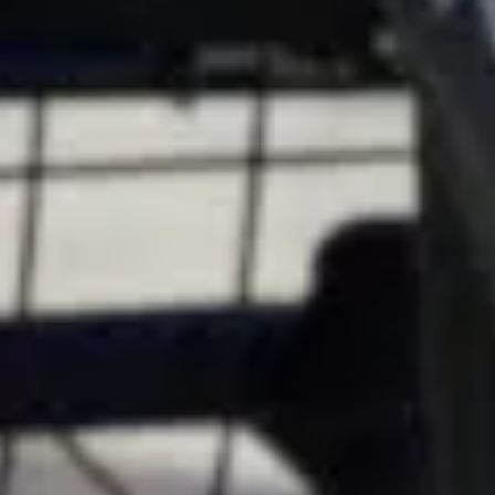
Produits
Otolift Modul-Air Smart
Otolift Two
Otolift Line