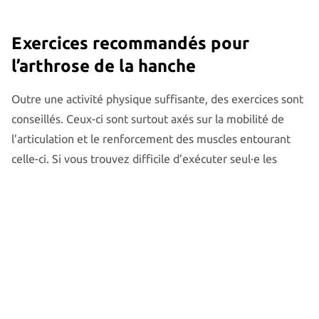
Exercices recommandés pour
l’arthrose de la hanche
Outre une activité physique suffisante, des exercices sont
conseillés. Ceux-ci sont surtout axés sur la mobilité de
l’articulation et le renforcement des muscles entourant
celle-ci. Si vous trouvez difficile d’exécuter seul·e les
exercices en quantité suffisante et correctement, faites
appel à un·e kinésithérapeute. Il ou elle vous fait faire les
exercices appropriés à l’arthrose de la hanche et
susceptibles de soulager la douleur. Exemple d’exercice
destiné à l’arthrose de la hanche :
Allongez-vous sur votre lit ou par terre et étendez
les jambes. Gardez les orteils dirigés vers le haut.