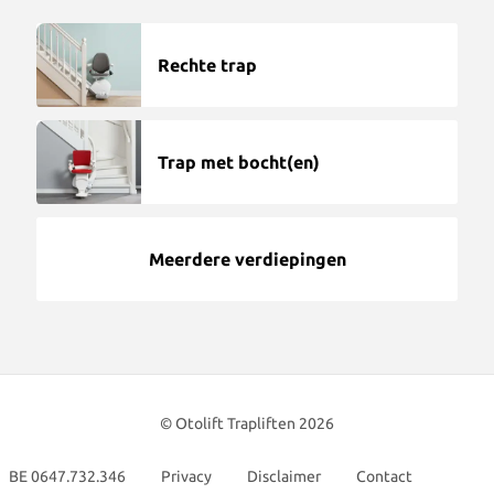
Producten
Rechte trap
Otolift Modul-Air Smart
Trap met bocht(en)
Otolift Two
Otolift Line
Meerdere verdiepingen
© Otolift Trapliften 2026
BE 0647.732.346
Privacy
Disclaimer
Contact