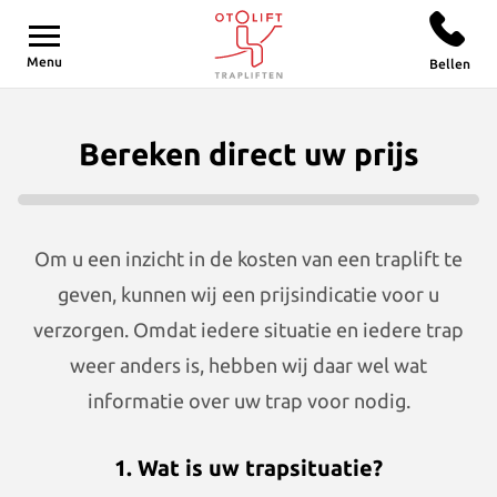
Otolift
Menu
Bellen
Trapliften
Prijs & levering
Over Otolift
Contact
Bereken direct uw prijs
Trapliften
Wat is de prijs van een traplift?
Over ons
Contact
Traplift met bochten
Tweedehands trapliften
Waarom een traplift van Otolift?
Gratis brochure
Om u een inzicht in de kosten van een traplift te
Rechte traplift
Een traplift huren
Kenniscentrum
Vrijblijvende offerte
geven, kunnen wij een prijsindicatie voor u
verzorgen. Omdat iedere situatie en iedere trap
Traplift wenteltrap
Traplift subsidie
Duurzaamheid
Showroom bezoeken
weer anders is, hebben wij daar wel wat
Traplift voor buiten
Levertijd en spoed
Onze klantverhalen
Gratis thuisadvies
informatie over uw trap voor nodig.
Traplift smalle trap
Onderhoud en service
Vacatures
Keuzehulp
1. Wat is uw trapsituatie?
Traplift voor binnenbocht
Nazorg
Traplift verkopen