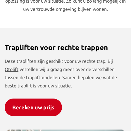
oplossing is voor uw situatie. Zo kunt u zo lang mogelijk in
uw vertrouwde omgeving blijven wonen.
Producten
Otolift Modul-Air Smart
Otolift Two
Trapliften voor rechte trappen
Otolift Line
Deze trapliften zijn geschikt voor uw rechte trap. Bij
Otolift
vertellen wij u graag meer over de verschillen
tussen de trapliftmodellen. Samen bepalen we wat de
beste traplift is voor uw situatie.
Bereken uw prijs