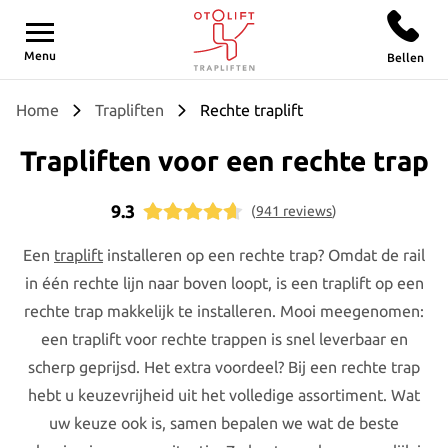
Otolift
Menu
Bellen
Trapliften
Prijs & levering
Over Otolift
Contact
Home
Trapliften
Rechte traplift
Trapliften voor een rechte trap
Trapliften
Wat is de prijs van een traplift?
Over ons
Contact
Traplift met bochten
Tweedehands trapliften
Waarom een traplift van Otolift?
Gratis brochure
9.3
(
941
reviews
)
Een
Rechte traplift
Een traplift huren
Kenniscentrum
Vrijblijvende offerte
traplift
installeren op een rechte trap? Omdat de rail
in één rechte lijn naar boven loopt, is een traplift op een
Traplift wenteltrap
Traplift subsidie
Duurzaamheid
Showroom bezoeken
rechte trap makkelijk te installeren. Mooi meegenomen:
een traplift voor rechte trappen is snel leverbaar en
Traplift voor buiten
Levertijd en spoed
Onze klantverhalen
Gratis thuisadvies
scherp geprijsd. Het extra voordeel? Bij een rechte trap
hebt u keuzevrijheid uit het volledige assortiment. Wat
Traplift smalle trap
Onderhoud en service
Vacatures
Keuzehulp
uw keuze ook is, samen bepalen we wat de beste
Traplift voor binnenbocht
Nazorg
Traplift verkopen