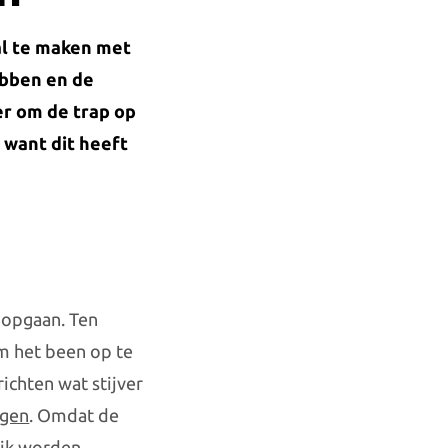
al te maken met
ebben en de
er om de trap op
 want dit heeft
 opgaan. Ten
om het been op te
ichten wat stijver
igen
. Omdat de
ijk worden.